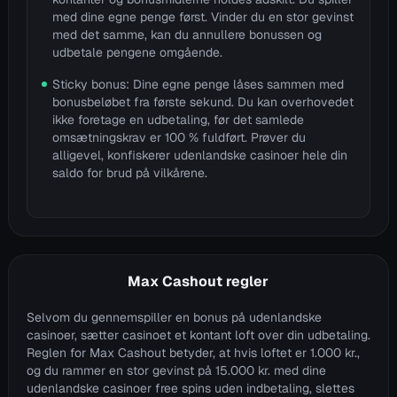
med dine egne penge først. Vinder du en stor gevinst
med det samme, kan du annullere bonussen og
udbetale pengene omgående.
Sticky bonus: Dine egne penge låses sammen med
bonusbeløbet fra første sekund. Du kan overhovedet
ikke foretage en udbetaling, før det samlede
omsætningskrav er 100 % fuldført. Prøver du
alligevel, konfiskerer udenlandske casinoer hele din
saldo for brud på vilkårene.
Max Cashout regler
Selvom du gennemspiller en bonus på udenlandske
casinoer, sætter casinoet et kontant loft over din udbetaling.
Reglen for Max Cashout betyder, at hvis loftet er 1.000 kr.,
og du rammer en stor gevinst på 15.000 kr. med dine
udenlandske casinoer free spins uden indbetaling, slettes