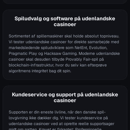
Spiludvalg og software på udenlandske
casinoer
Sortimentet af spillemaskiner skal holde absolut topniveau.
Vi tester udenlandske casinoer for direkte samarbejde med
markedsledende spiludviklere som NetEnt, Evolution,
Pragmatic Play og Hacksaw Gaming. Moderne udenlandske
casinoer skal desuden tilbyde Provably Fair-spil på
blockchain-infrastruktur, hvor du selv kan efterprøve
algoritmens integritet bag dit spin.
Kundeservice og support på udenlandske
casinoer
Supporten er din eneste livline, når den danske spil-
lovgivning ikke dækker dig. Vi tester kundeservice på
udenlandske casinoer ved at oprette reelle supportsager
midt om natten. Kravet er firkantet: Professionelle