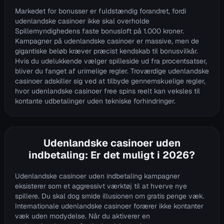
Markedet for bonusser er fuldstændig forandret, fordi
udenlandske casinoer ikke skal overholde
Spillemyndighedens faste bonusloft på 1.000 kroner.
Kampagner på udenlandske casinoer er massive, men de
gigantiske beløb kræver præcist kendskab til bonusvilkår.
Hvis du udelukkende vælger spilleside ud fra procentsatser,
bliver du fanget af urimelige regler. Troværdige udenlandske
casinoer adskiller sig ved at tilbyde gennemskuelige regler,
hvor udenlandske casinoer free spins reelt kan veksles til
kontante udbetalinger uden tekniske forhindringer.
Udenlandske casinoer uden
indbetaling: Er det muligt i 2026?
Udenlandske casinoer uden indbetaling kampagner
eksisterer som et aggressivt værktøj til at hverve nye
spillere. Du skal dog smide illusionen om gratis penge væk.
Internationale udenlandske casinoer forærer ikke kontanter
væk uden modydelse. Når du aktiverer en