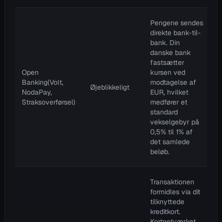
Pengene sendes
direkte bank-til-
bank. Din
danske bank
fastsætter
Open
kursen ved
Banking(Volt,
modtagelse af
Øjeblikkeligt
NodaPay,
EUR, hvilket
Straksoverførsel)
medfører et
standard
vekselgebyr på
0,5% til 1% af
det samlede
beløb.
Transaktionen
formidles via dit
tilknyttede
kreditkort.
Kortnetværket