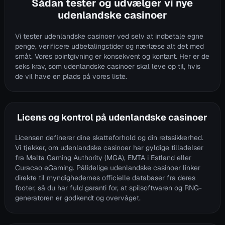
Sådan tester og udvælger vi nye
udenlandske casinoer
Vi tester udenlandske casinoer ved selv at indbetale egne
penge, verificere udbetalingstider og nærlæse alt det med
småt. Vores pointgivning er konsekvent og kontant. Her er de
seks krav, som udenlandske casinoer skal leve op til, hvis
de vil have en plads på vores liste.
Licens og kontrol på udenlandske casinoer
Licensen definerer dine skatteforhold og din retssikkerhed.
Vi tjekker, om udenlandske casinoer har gyldige tilladelser
fra Malta Gaming Authority (MGA), EMTA i Estland eller
Curacao eGaming. Pålidelige udenlandske casinoer linker
direkte til myndighedernes officielle databaser fra deres
footer, så du har fuld garanti for, at spilsoftwaren og RNG-
generatoren er godkendt og overvåget.