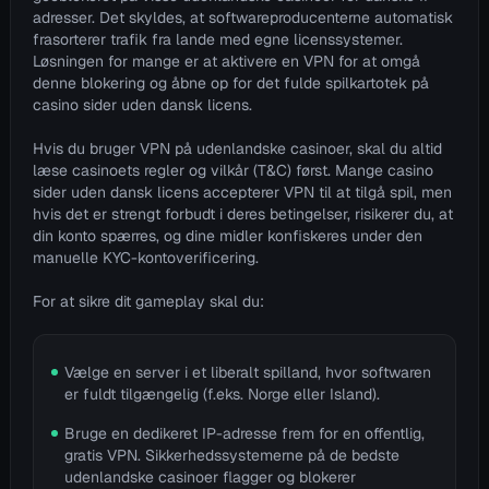
adresser. Det skyldes, at softwareproducenterne automatisk
frasorterer trafik fra lande med egne licenssystemer.
Løsningen for mange er at aktivere en VPN for at omgå
denne blokering og åbne op for det fulde spilkartotek på
casino sider uden dansk licens.
Hvis du bruger VPN på udenlandske casinoer, skal du altid
læse casinoets regler og vilkår (T&C) først. Mange casino
sider uden dansk licens accepterer VPN til at tilgå spil, men
hvis det er strengt forbudt i deres betingelser, risikerer du, at
din konto spærres, og dine midler konfiskeres under den
manuelle KYC-kontoverificering.
For at sikre dit gameplay skal du:
Vælge en server i et liberalt spilland, hvor softwaren
er fuldt tilgængelig (f.eks. Norge eller Island).
Bruge en dedikeret IP-adresse frem for en offentlig,
gratis VPN. Sikkerhedssystemerne på de bedste
udenlandske casinoer flagger og blokerer